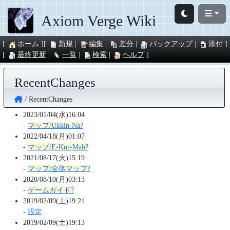
Axiom Verge Wiki
ホーム
新規
編集
差分
バックアップ
添付
最終更新
一覧
検索
ヘルプ
RecentChanges
RecentChanges
2023/01/04(水)16:04
-
マップ/Ukkin-Na?
2022/04/18(月)01:07
-
マップ/E-Kur-Mah?
2021/08/17(火)15:19
-
マップ/全体マップ?
2020/08/10(月)03:13
-
ゲームガイド?
2019/02/09(土)19:21
-
設定
2019/02/09(土)19:13